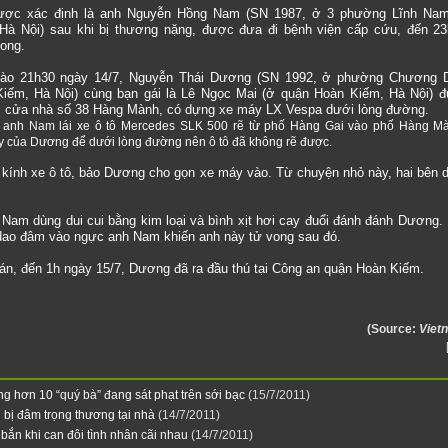
ược xác định là anh Nguyễn Hồng Nam (SN 1987, ở 3 phường Lĩnh Nam
Hà Nội) sau khi bị thương nặng, được đưa đi bệnh viện cấp cứu, đến 2
vong.
vào 21h30 ngày 14/7, Nguyễn Thái Dương (SN 1992, ở phường Chương 
iếm, Hà Nội) cùng bạn gái là Lê Ngọc Mai (ở quận Hoàn Kiếm, Hà Nội) 
 cửa nhà số 38 Hàng Mành, có dựng xe máy LX Vespa dưới lòng đường.
, anh Nam lái xe ô tô Mercedes SLK 500 rẽ từ phố Hàng Gai vào phố Hàng M
 của Dương để dưới lòng đường nên ô tô đã không rẽ được.
kính xe ô tô, bảo Dương cho gọn xe máy vào. Từ chuyện nhỏ này, hai bên 
h Nam dùng dui cui bằng kim loại và bình xịt hơi cay đuổi đánh đánh Dương
 dao đâm vào ngực anh Nam khiến anh này tử vong sau đó.
 án, đến 1h ngày 15/7, Dương đã ra đầu thú tại Công an quận Hoàn Kiếm.
(Source:
Viet
ng hơn 10 “quý bà” đang sát phạt trên sới bạc
(15/7/2011)
 bị đâm trọng thương tại nhà
(14/7/2011)
 bắn khi can đôi tình nhân cãi nhau
(14/7/2011)