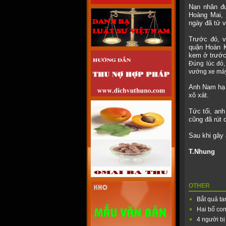
Nạn nhân đ
Hoàng Mai, 
ngày đã tử 
Trước đó, 
quận Hoàn K
kem ở trước
Đúng lúc đó
vướng xe máy
Anh Nam hạ 
xô xát.
Tức tối, an
cũng đã rút
Sau khi gây
T.Nhung
OTHER
Bắt quả ta
Hai bố con
4 người bị