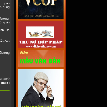
, quận
3h cùng
Dương,
đứng ăn
ành. Do
dẫn đến
. Dương
namnet
)
[
Back
]