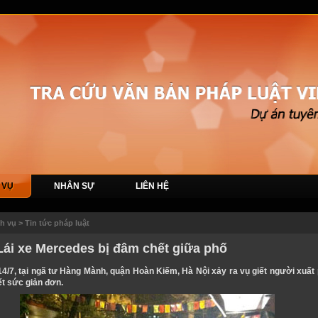
 VỤ
NHÂN SỰ
LIÊN HỆ
ch vụ
>
Tin tức pháp luật
Lái xe Mercedes bị đâm chết giữa phố
4/7, tại ngã tư Hàng Mành, quận Hoàn Kiếm, Hà Nội xảy ra vụ giết người xuất 
t sức giản đơn.