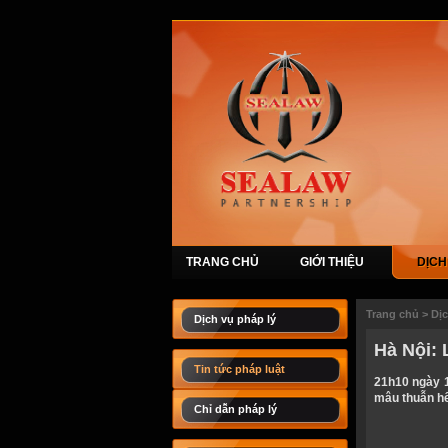
TRANG CHỦ
GIỚI THIỆU
DỊCH
Trang chủ
>
Dị
Dịch vụ pháp lý
Hà Nội: 
Tin tức pháp luật
21h10 ngày 1
mâu thuẫn hế
Chỉ dẫn pháp lý