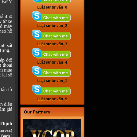
u Bờ Y
Luật sư tư vấn_0
giá 450
 tờ xe
 số máy
Luật sư tư vấn_2
heo hồ
Luật sư tư vấn_3
nh sát
 Hưng.
ép ôtô
Luật sư tư vấn_4
n thoại
ệm mua
 lại số
Luật sư tư vấn_1
 lậu từ
Luật sư tư vấn_9
an điều
àm giả
Our Partners
.
 Thịnh
xpress
)
[
Back
]