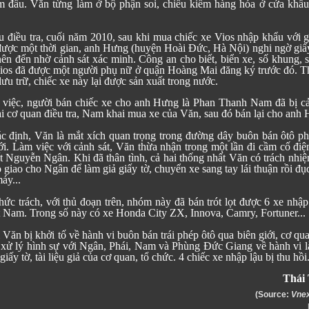
 đầu. Văn từng làm ở bộ phận soi, chiếu kiểm hàng hóa ở cửa khẩ
.
ệu điều tra, cuối năm 2010, sau khi mua chiếc xe Vios nhập khẩu với 
được một thời gian, anh Hưng (huyện Hoài Đức, Hà Nội) nghi ngờ giấy
nên đến nhờ cảnh sát xác minh. Công an cho biết, biển xe, số khung,
Vios đã được một người phụ nữ ở quận Hoàng Mai đăng ký trước đó. T
lưu trữ, chiếc xe này lại được sản xuất trong nước.
ụ việc, người bán chiếc xe cho anh Hưng là Phan Thanh Nam đã bị cả
Tại cơ quan điều tra, Nam khai mua xe của Văn, sau đó bán lại cho anh
ác định, Văn là mắt xích quan trọng trong đường dây buôn bán ôtô ph
ới. Làm việc với cảnh sát, Văn thừa nhận trong một lần đi cầm cố điệ
t Nguyễn Ngân. Khi đã thân tình, cả hai thống nhất Văn có trách nhi
 giao cho Ngân để làm giả giấy tờ, chuyển xe sang tay lái thuận rồi đục
áy...
ức trách, với thủ đoạn trên, nhóm này đã bán trót lọt được 6 xe nhập
 Nam. Trong số này có xe Honda City ZX, Innova, Camry, Fortuner...
 Văn bị khởi tố về hành vi buôn bán trái phép ôtô qua biên giới, cơ qu
ã xử lý hình sự với Ngân, Phái, Nam và Phùng Đức Giang về hành vi l
iấy tờ, tài liệu giả của cơ quan, tổ chức. 4 chiếc xe nhập lậu bị thu hồi
Thái
(Source:
Vne