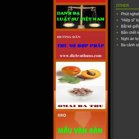
OTHER
Phút nghẹt
“Hiệp sĩ” 
Bắt kẻ giế
Bắn chết 
Nghi án tự
Ba cảnh s