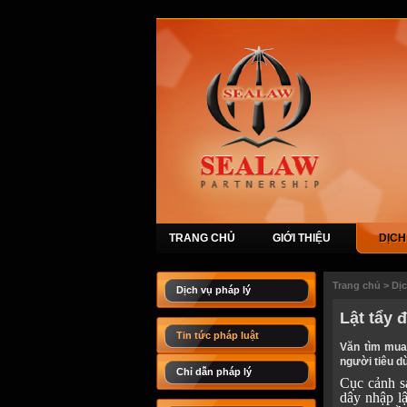
TRANG CHỦ
GIỚI THIỆU
DỊCH
Trang chủ
>
Dị
Dịch vụ pháp lý
Lật tẩy 
Tin tức pháp luật
Văn tìm mua
người tiêu d
Chỉ dẫn pháp lý
Cục cảnh s
dây nhập l