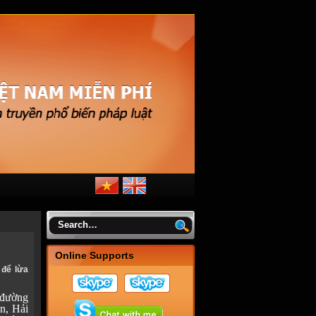
Online Supports
 để lừa
 đường
n, Hải