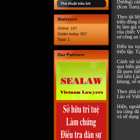
Dương) cầm
Thủ thuật hữu ích
(Kon Tum)
Theo tài li
Statistics
triệu đồng 
bị làm giả 
Online: 107
của chiếc 
Visiter today: 567
sơ công an 
Total: 1
Điều tra v
triệu tập. 
Our Partners
Cảnh sát x
qua biên gi
đã quen biế
ôtô bên Lào
khung, số m
Theo nhà ch
Lào về Việt
Hiện, ngoài
tra cũng đ
và sử dụng g