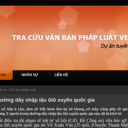
 VỤ
NHÂN SỰ
LIÊN HỆ
ch vụ
>
Tin tức pháp luật
đường dây nhập lậu ôtô xuyên quốc gia
 xế hộp ở Lào, đưa về Việt Nam làm lại số khung, số máy cùng giấy tờ giả
ùng. 5 người trong đường dây nhập lậu ôtô xuyên quốc gia này đã bị khởi tố.
át điều tra tội phạm về trật tự xã hội (C45, Bộ Công an) vừa bóc gỡ
ậu ôtô xuyên quốc gia do Vũ Xuân Văn (25 tuổi, ở huyện Thanh Miệ