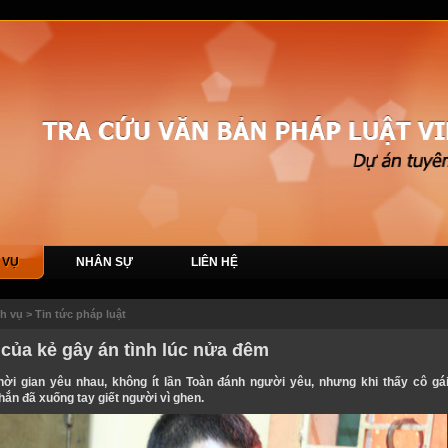
 VỤ
NHÂN SỰ
LIÊN HỆ
ch vụ
>
Tin tức pháp luật
 của kẻ gây án tình lúc nửa đêm
hời gian yêu nhau, không ít lần Toàn đánh người yêu, nhưng khi thấy cô gái
hắn đã xuống tay giết người vì ghen.