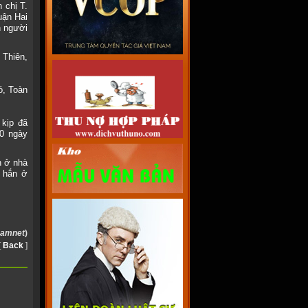
 chị T.
uận Hai
n người
 Thiên,
ó, Toàn
 kịp đã
0 ngày
n ở nhà
n hắn ở
namnet
)
[
Back
]