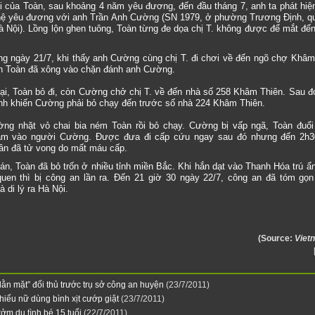
i của Toàn, sau khoảng 4 năm yêu đương, đến đầu tháng 7, anh ta phát hiện
hệ yêu đương với anh Trần Anh Cường (SN 1979, ở phường Trương Định, q
à Nội). Lồng lộn ghen tuông, Toàn từng đe dọa chị T. không được để mắt đế
ng ngày 21/7, khi thấy anh Cường cùng chị T. đi chơi về đến ngõ chợ Khâm
 Toàn đã xông vào chặn đánh anh Cường.
lại, Toàn bỏ đi, còn Cường chở chị T. về đến nhà số 258 Khâm Thiên. Sau đ
ánh khiến Cường phải bỏ chạy đến trước số nhà 224 Khâm Thiên.
ờng nhặt vỏ chai bia ném Toàn rồi bỏ chạy. Cường bị vấp ngã, Toàn đuổi
âm vào người Cường. Được đưa đi cấp cứu ngay sau đó nhưng đến 2h3
hân đã tử vong do mất máu cấp.
án, Toàn đã bỏ trốn ở nhiều tỉnh miền Bắc. Khi hắn dạt vào Thanh Hóa trú ẩ
uen thì bị công an lần ra. Đến 21 giờ 30 ngày 22/7, công an đã tóm gọ
 di lý ra Hà Nội.
(Source:
Viet
ằn mặt” đối thủ trước trụ sở công an huyện
(23/7/2011)
thiếu nữ dùng bình xịt cướp giật
(23/7/2011)
ởm dụ tình bé 15 tuổi
(22/7/2011)