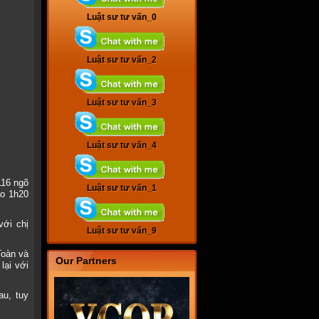
Luật sư tư vấn_0
Luật sư tư vấn_2
Luật sư tư vấn_3
Luật sư tư vấn_4
116 ngõ
Luật sư tư vấn_1
ào 1h20
ới chị
Luật sư tư vấn_9
Toàn và
Our Partners
lại với
au, tuy