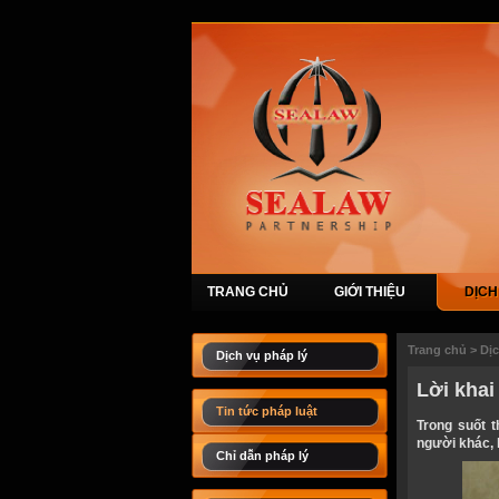
TRANG CHỦ
GIỚI THIỆU
DỊCH
Trang chủ
>
Dị
Dịch vụ pháp lý
Lời khai
Tin tức pháp luật
Trong suốt t
người khác, 
Chỉ dẫn pháp lý