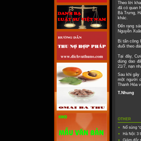
Theo lời kha
đã có quan 
Bà Trưng, H
khác.
Đến rạng sá
Nguyễn Xuân
Bị tấn công 
đuổi theo đ
Tại đây, Cư
dùng dao đ
21/7, nạn n
Sau khi gây 
một người q
Thanh Hóa và
T.Nhung
OTHER
Nổ súng “d
Hà Nội: 3 
Giám đốc r