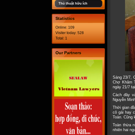
Thủ thuật hữu ích
Statistics
Online: 109
Visiter today: 528
Total: 1
Our Partners
Sáng 23/7, 
Chợ Khâm Th
ngày 21/7 t
Cách đây v
Nguyễn Minh
Thời gian đầ
cô gái hay 
Toàn. Cũng 
Toàn thừa n
nhiên hai ng