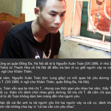
Công an quận Đống Đa, Hà Nội đã di lý Nguyễn Xuân Toàn (SN 1986, ở nhà 
iên) từ Thanh Hóa về Hà Nội để điều tra làm rõ vụ giết người xảy ra v
ại ngõ chợ Khâm Thiên.
ài năm, Nguyễn Xuân Toàn (tức Long giầy) có mối quan hệ yêu đương v
 T. (SN 1989, ở ngõ chợ Khâm Thiên, quận Đống Đa, Hà Nội).
u, Toàn vẫn qua lại nhà chị T., nhưng sau thời gian yêu nhau hai năm, thấy 
cãi cọ, thậm chí đánh chửi nhau giữa đường, bố mẹ chị T. đã cấm chị qua 
kể từ đó Toàn không dám bén mảng đến nhà người yêu.
hận đã vài lần anh ta tát người yêu khi hai người xảy ra cãi cọ, đánh nh
ười vẫn không chia tay vì “cả hai vẫn còn yêu nhau”.