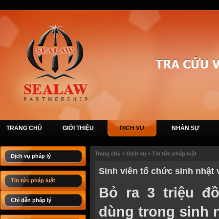
TRANG CHỦ
GIỚI THIỆU
DỊCH VỤ
NHÂN SỰ
Trang chủ
>
Dịch vụ
>
Tin tức pháp luật
Dịch vụ pháp lý
Sinh viên tổ chức sinh nhật 
Tin tức pháp luật
Bỏ ra 3 triệu đ
Chỉ dẫn pháp lý
dùng trong sinh 