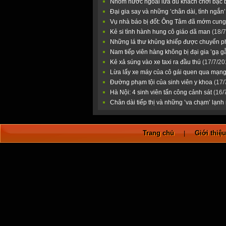
Nhóm nước ngoài lừa du khách chơi bạc 
Đại gia say và những ’chân dài, tình ngắn
Vụ nhà báo bị đốt: Ông Tâm đã mớm cun
Kẻ si tình hành hung cô giáo dã man
(18/
Những lá thư khủng khiếp được chuyển 
Nam tiếp viên hàng không bị đại gia ’gạ 
Kẻ xả súng vào xe taxi ra đầu thú
(17/7/20
Lừa lấy xe máy của cô gái quen qua mạn
Đường phạm tội của sinh viên y khoa
(17/
Hà Nội: 4 sinh viên tấn công cảnh sát
(16/
Chân dài tiếp thị và những ’va chạm’ lạn
Trang chủ
Giới thiệ
|