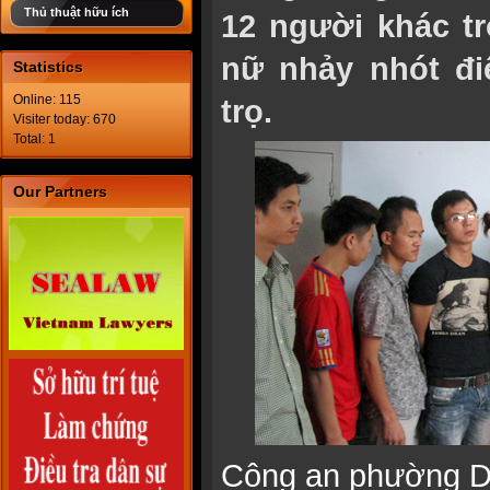
Thủ thuật hữu ích
12 người khác tr
nữ nhảy nhót đi
Statistics
Online: 115
trọ.
Visiter today: 670
Total: 1
Our Partners
Công an phường D