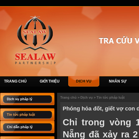
TRANG CHỦ
GIỚI THIỆU
DỊCH VỤ
NHÂN SỰ
Trang chủ
>
Dịch vụ
>
Tin tức pháp luật
Dịch vụ pháp lý
Phóng hỏa đốt, giết vợ con
Tin tức pháp luật
Chỉ trong vòng 1
Chỉ dẫn pháp lý
Nẵng đã xảy ra 2