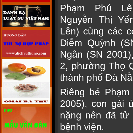
Phạm Phú Lên
Nguyễn Thị Yế
Lên) cùng các 
Diễm Quỳnh (S
Ngân (SN 2001), 
2, phường Thọ 
thành phố Đà Nẵ
Riêng bé Phạm 
2005), con gái 
nặng nên đã tử
bệnh viện.