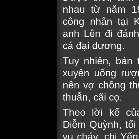
nhau từ năm 19
công nhân tại 
anh Lên đi đánh
cá đại dương.
Tuy nhiên, bản
xuyên uống rượu
nên vợ chồng t
thuẫn, cãi cọ.
Theo lời kể củ
Diễm Quỳnh, tối 
vụ cháy, chị Yến