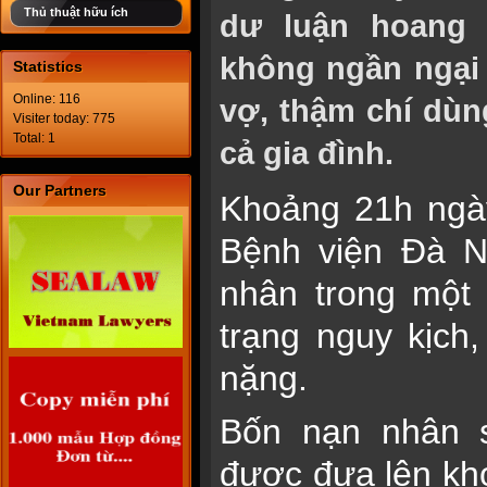
Thủ thuật hữu ích
dư luận hoang 
không ngần ngại
Statistics
Online: 116
vợ, thậm chí dùn
Visiter today: 775
Total: 1
cả gia đình.
Our Partners
Khoảng 21h ngà
Bệnh viện Đà N
nhân trong một 
trạng nguy kịch
nặng.
Bốn nạn nhân 
được đưa lên kho