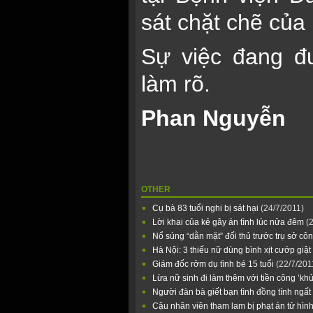
sát chặt chẽ của
Sự việc đang đư
làm rõ.
Phan Nguyễn
OTHER
Cụ bà 83 tuổi nghi bị sát hại
(24/7/2011)
Lời khai của kẻ gây án tình lúc nửa đêm
(
Nổ súng “dằn mặt” đối thủ trước trụ sở c
Hà Nội: 3 thiếu nữ dùng bình xịt cướp giật
Giám đốc rởm dụ tình bé 15 tuổi
(22/7/201
Lừa nữ sinh đi làm thêm với tiền công ’kh
Người đàn bà giết bạn tình đồng tính ngất 
Cậu nhân viên tham lam bị phạt án tử hìn