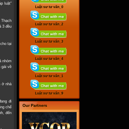
p luật”
Luật sư tư vấn_0
 Thạch
Luật sư tư vấn_2
ả 3 đều
Luật sư tư vấn_3
cho tại
Luật sư tư vấn_4
cả nhóm
 gái về
Luật sư tư vấn_1
 ở nhà
Luật sư tư vấn_9
đang đi
Our Partners
ống chế
nh, đến