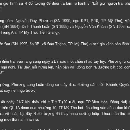
 giữ hình sự 4 đối tượng để điều tra làm rõ hành vi “bắt giữ người trái phá
”.
ợng gồm: Nguyễn Duy Phương (SN 1990, ngụ KP1, P.10, TP Mỹ Tho), Võ
 (SN 1994), Đinh Thanh Luân (SN 1995) và Nguyễn Văn Khánh (SN 1996, c
 Trung An, TP Mỹ Tho, Tiền Giang).
ấn Đạt (SN 1995, ấp 3B, xã Đạo Thạnh, TP Mỹ Tho) được gia đình bảo lãnh 
ả điều tra, vào rạng sáng ngày 21/7 sau một chầu nhậu tuý luý, Phương rủ 
ngủ nghỉ. Tại đây, nổi hứng lên, hắn bàn với đồng bọn ra đường bắt cóc con
ẻ”.
ứng, Phương cùng Luân dùng xe máy đi ra đường săn mồi. Khánh, Quyền
ạt say nên ngủ trước.
4h ngày 21/7 khi thấy chị H.T.H.T (20 tuổi, ngụ TP.Biên Hòa, Đồng Nai) 
ai trên QL.1A đoạn qua phường 10, TP.Mỹ Tho hai tên xông vào dùng dao kh
đưa về nhà. Tại đây, 4 đối tượng đã thay nhau cưỡng hiếp. Thoả mãn thú tí
g mới thả nạn nhân ra.