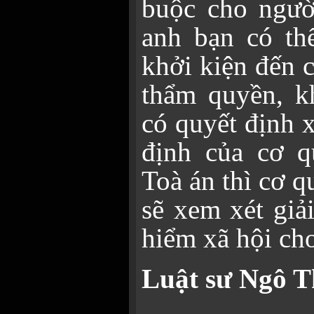
buộc cho ngườ
anh bạn có th
khởi kiện đến 
thẩm quyền, k
có quyết định 
định của cơ q
Toà án thì cơ 
sẽ xem xét giả
hiểm xã hội ch
Luật sư Ngô T