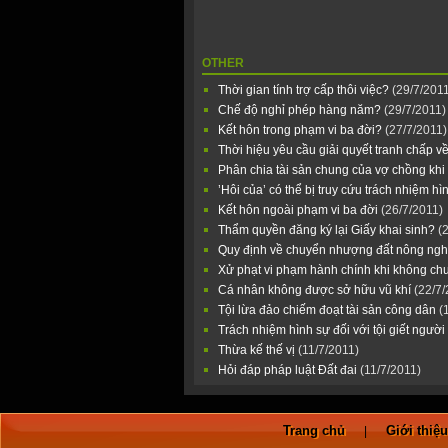
OTHER
Thời gian tính trợ cấp thôi việc?
(29/7/201
Chế độ nghỉ phép hàng năm?
(29/7/2011)
Kết hôn trong phạm vi ba đời?
(27/7/2011)
Thời hiệu yêu cầu giải quyết tranh chấp 
Phân chia tài sản chung của vợ chồng khi
’Hôi của’ có thể bị truy cứu trách nhiệm h
Kết hôn ngoài phạm vi ba đời
(26/7/2011)
Thẩm quyền đăng ký lại Giấy khai sinh?
(
Quy định về chuyển nhượng đất nông ng
Xử phạt vi phạm hành chính khi không ch
Cá nhân không được sở hữu vũ khí
(22/7/
Tội lừa đảo chiếm đoạt tài sản công dân
(
Trách nhiệm hình sự đối với tội giết người
Thừa kế thế vị
(11/7/2011)
Hỏi đáp pháp luật Đất đai
(11/7/2011)
Trang chủ
Giới thiệ
|