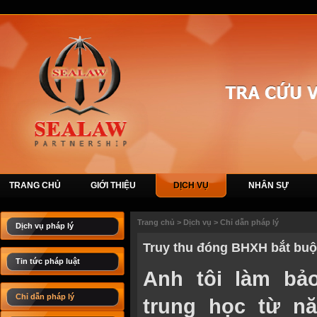
TRANG CHỦ
GIỚI THIỆU
DỊCH VỤ
NHÂN SỰ
Trang chủ
>
Dịch vụ
>
Chỉ dẫn pháp lý
Dịch vụ pháp lý
Truy thu đóng BHXH bắt bu
Tin tức pháp luật
Anh tôi làm bả
Chỉ dẫn pháp lý
trung học từ n