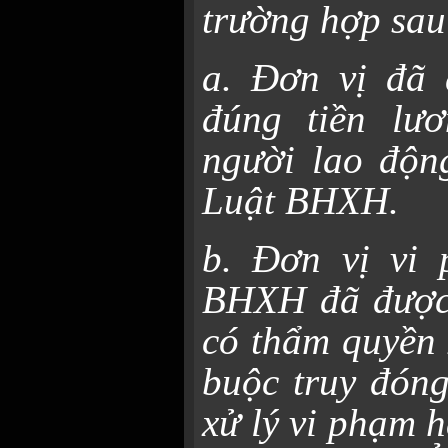
trường hợp sau
a. Đơn vị đã
đúng tiền lươ
người lao động
Luật BHXH.
b. Đơn vị vi 
BHXH đã được
có thẩm quyền 
buộc truy đón
xử lý vi phạm 