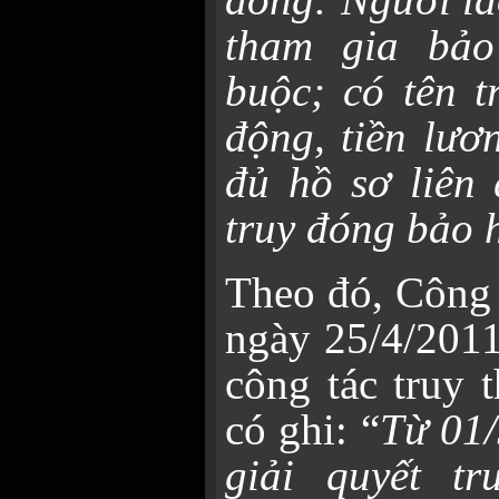
tham gia bảo
buộc; có tên t
động, tiền lươ
đủ hồ sơ liên 
truy đóng bảo 
Theo đó, Côn
ngày 25/4/2011
công tác truy 
có ghi: “
Từ 01/
giải quyết t