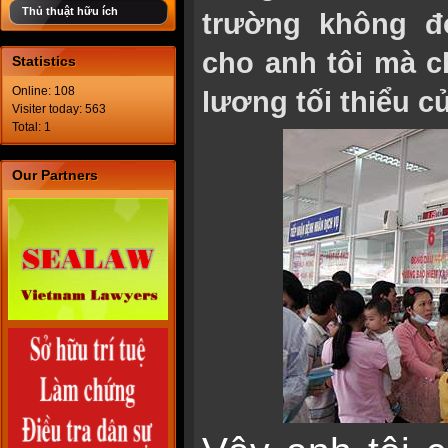
Thủ thuật hữu ích
trường không đ
cho anh tôi mà 
Statistics
Online: 108
lương tối thiểu c
Visiter today: 563
Total: 1
Our Partners