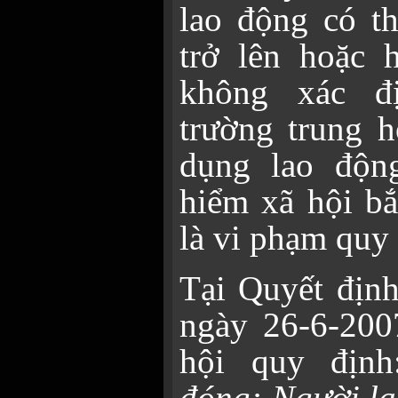
lao động có th
trở lên hoặc 
không xác đ
trường trung 
dụng lao độn
hiểm xã hội bắ
là vi phạm quy 
Tại Quyết đị
ngày 26-6-200
hội quy định
đóng: Người la