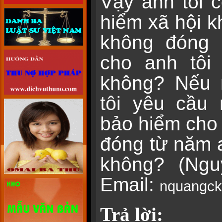
Vậy anh tôi 
hiểm xã hội 
không đóng 
cho anh tôi
không? Nếu 
tôi yêu cầu
bảo hiểm cho a
đóng từ năm a
không? (Ng
Email:
nquangc
Trả lời: